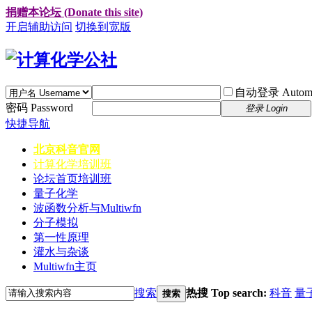
捐赠本论坛 (Donate this site)
开启辅助访问
切换到宽版
自动登录 Automati
密码 Password
登录 Login
快捷导航
北京科音官网
计算化学培训班
论坛首页
培训班
量子化学
波函数分析与Multiwfn
分子模拟
第一性原理
灌水与杂谈
Multiwfn主页
搜索
热搜 Top search:
科音
量
搜索