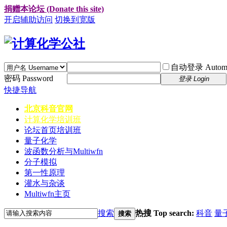
捐赠本论坛 (Donate this site)
开启辅助访问
切换到宽版
自动登录 Automati
密码 Password
登录 Login
快捷导航
北京科音官网
计算化学培训班
论坛首页
培训班
量子化学
波函数分析与Multiwfn
分子模拟
第一性原理
灌水与杂谈
Multiwfn主页
搜索
热搜 Top search:
科音
量
搜索