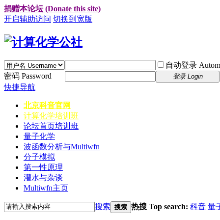
捐赠本论坛 (Donate this site)
开启辅助访问
切换到宽版
自动登录 Automati
密码 Password
登录 Login
快捷导航
北京科音官网
计算化学培训班
论坛首页
培训班
量子化学
波函数分析与Multiwfn
分子模拟
第一性原理
灌水与杂谈
Multiwfn主页
搜索
热搜 Top search:
科音
量
搜索