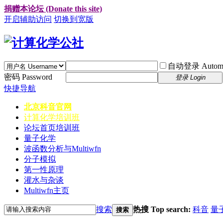
捐赠本论坛 (Donate this site)
开启辅助访问
切换到宽版
自动登录 Automati
密码 Password
登录 Login
快捷导航
北京科音官网
计算化学培训班
论坛首页
培训班
量子化学
波函数分析与Multiwfn
分子模拟
第一性原理
灌水与杂谈
Multiwfn主页
搜索
热搜 Top search:
科音
量
搜索