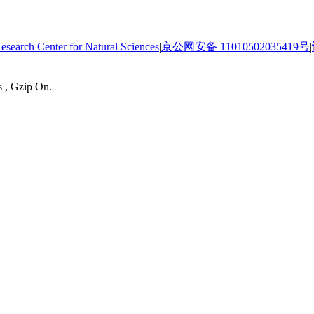
 Center for Natural Sciences
|
京公网安备 11010502035419号
|
s , Gzip On.