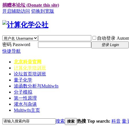
捐赠本论坛 (Donate this site)
开启辅助访问
切换到宽版
自动登录 Automati
密码 Password
登录 Login
快捷导航
北京科音官网
计算化学培训班
论坛首页
培训班
量子化学
波函数分析与Multiwfn
分子模拟
第一性原理
灌水与杂谈
Multiwfn主页
搜索
热搜 Top search:
科音
量
搜索