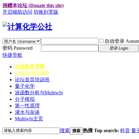
捐赠本论坛 (Donate this site)
开启辅助访问
切换到宽版
自动登录 Automati
密码 Password
登录 Login
快捷导航
北京科音官网
计算化学培训班
论坛首页
培训班
量子化学
波函数分析与Multiwfn
分子模拟
第一性原理
灌水与杂谈
Multiwfn主页
搜索
热搜 Top search:
科音
量
搜索