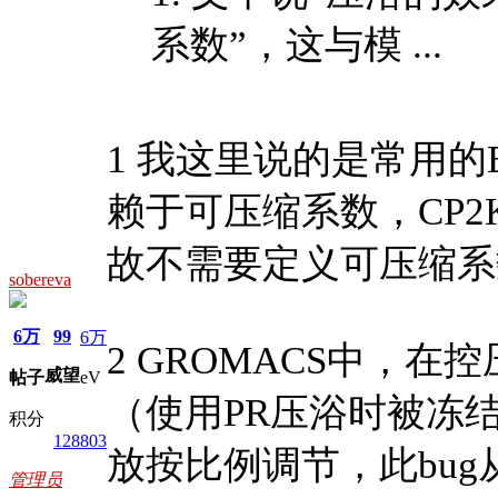
系数”，这与模 ...
1 我这里说的是常用的B
赖于可压缩系数，CP2
故不需要定义可压缩系
sobereva
6万
99
6万
2 GROMACS中，
威望
帖子
eV
（使用PR压浴时被冻
积分
128803
放按比例调节，此bug从
管理员