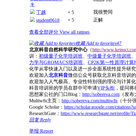
キ
我很赞同
丁越
+ 5
+ 5
正解
student0618
查看全部评分 View all ratings
收藏 Add to favorites
47
北京科音自然科学研究中心
（
http://www.keinsci.co
训：
初级量子化学培训班
、
中级量子化学培训班
、
力学与GROMACS培训班
、
CP2K第一性原理计算
化学从零快速入门以及进一步全面系统性提升研究
欢迎加入
北京科音
微信公众号获取北京科音培训的
欢迎加入人气极高、专业性特别强的理论与计算化
科音培训班的学员在群中可申请
VIP头衔
，提问将得
思想家公社的门口Blog：
http://sobereva.com
（发布
Multiwfn主页：
http://sobereva.com/multiwfn
（十分
Google Scholar：
https://scholar.google.com/citatio
ResearchGate：
https://www.researchgate.net/profile/T
回复 Reply
举报 Report