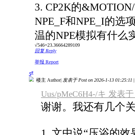
3. CP2K的&MOTIO
NPE_F和NPE_I
温的NPE模拟有什么
√546=23.36664289109
回复 Reply
举报 Report
#
5
楼主 Author
|
发表于 Post on 2026-1-13 01:25:11
|
Uus/pMeC6H4-/キ 发表于 20
谢谢。我还有几个
1. 文中说“压浴