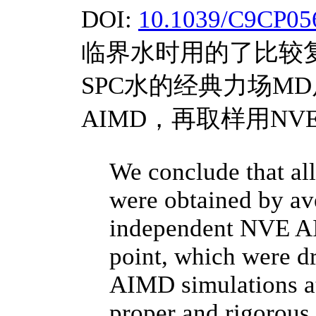
DOI:
10.1039/C9CP05
临界水时用的了比较
SPC水的经典力场MD
AIMD，再取样用NV
We conclude that all
were obtained by ave
independent NVE AI
point, which were 
AIMD simulations at
proper and rigorous 