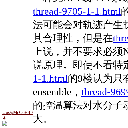
thread-9705-1-1.html
法可能会对轨迹产生
其合理性，但是在
thr
上说，并不要求必须N
说原理。即使不看特
1-1.html
的9楼认为只有L
ensemble，
thread-969
的控温算法对水分子
Uus/pMeC6H4-/
大。
キ