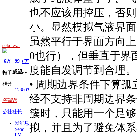
也不应该用控压，否则
小。显然模拟气液界面
虽然平行于界面方向上
sobereva
0也行），但垂直于界
6万
99
6万
度能自发调节到合理。
威望
帖子
eV
• 周期边界条件下算孤
积分
128803
经不支持非周期边界条
管理员
簇时，只能用一个足够
公社社长
发消息
拟，并且为了避免体系
Send
PM