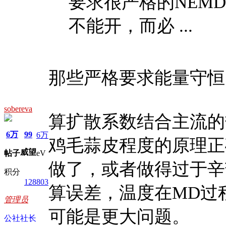
要求很严格的NEM
不能开，而必 ...
那些严格要求能量守恒
sobereva
算扩散系数结合主流的
6万
99
6万
鸡毛蒜皮程度的原理正
威望
帖子
eV
做了，或者做得过于辛
积分
128803
算误差，温度在MD过
管理员
可能是更大问题。
公社社长