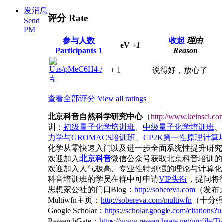
发消息
评分 Rate
Send
PM
参与人数
收起
理由
eV
+1
Participants
1
Reason
Uus/pMeC6H4-/
+ 1
说得好，放心了
キ
查看全部评分 View all ratings
北京科音自然科学研究中心
（
http://www.keinsci.co
训：
初级量子化学培训班
、
中级量子化学培训班
、
力学与GROMACS培训班
、
CP2K第一性原理计算
化学从零快速入门以及进一步全面系统性提升研究
欢迎加入
北京科音
微信公众号获取北京科音培训的
欢迎加入人气极高、专业性特别强的理论与计算化
科音培训班的学员在群中可申请
VIP头衔
，提问将得
思想家公社的门口Blog：
http://sobereva.com
（发布
Multiwfn主页：
http://sobereva.com/multiwfn
（十分
Google Scholar：
https://scholar.google.com/citatio
ResearchGate：
https://www.researchgate.net/profile/T