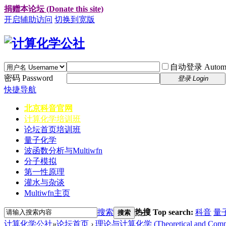
捐赠本论坛 (Donate this site)
开启辅助访问
切换到宽版
自动登录 Automati
密码 Password
登录 Login
快捷导航
北京科音官网
计算化学培训班
论坛首页
培训班
量子化学
波函数分析与Multiwfn
分子模拟
第一性原理
灌水与杂谈
Multiwfn主页
搜索
热搜 Top search:
科音
量
搜索
计算化学公社
»
论坛首页
›
理论与计算化学 (Theoretical and Computa