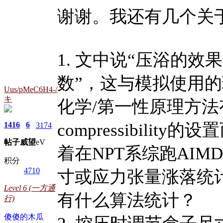
谢谢。我还有几个关
1. 文中说“压浴的
数”，这与模拟使用
Uus/pMeC6H4-/
キ
化学/第一性原理方法
1416
6
compressibili
3174
帖子
威望
eV
着在NPT系综跑AI
积分
4710
寸或应力张量涨落统
Level 6 (一方通
有什么算法统计？
行)
傻傻的木瓜