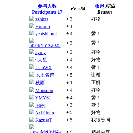
参与人数
收起
理由
eV
+64
Participants
17
Reason
+ 3
好物！
zzhhzz
+ 1
Hurono
+ 4
赞！
yeatshitomi
赞！
+ 3
SharkYYX2025
+ 3
好物！
aymy
好物！
π大星
+ 4
+ 4
赞！
LianWX
谢谢
以玉名诗
+ 5
正解
秋雨
+ 1
+ 4
好物！
Monsoon
+ 4
赞！
YMY61
+ 3
赞！
leleyi
+ 5
好物！
AxiEJohn
+ 5
我很赞同
KazusaT
Uus/pMeC6H4-/
+ 5
精品内容