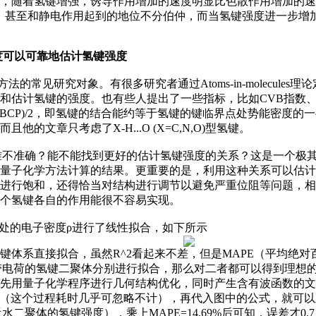
，随着氢键增强，诱导作用增加的速度明显比色散作用增加的速
导作用强，甚至和静电作用起到的地位不分伯仲，而当氢键强度进一步
度可以可靠地估计氢键强度
ysis）方法的常见研究对象。有很多研究者通过Atoms-in-molec
估计氢键的强度。也有些人提出了一些指标，比如CVB指数、ΔΔV
1998)提出来的BE=V(BCP)/2，即氢键的结合能约等于氢键的键临界点
文章只考虑了X-H...O (X=C,N,O)型氢键。
公式准不准确？能不能找到更好的估计氢键强度的关系？这是一个
量子化学方法计算的结果。更重要的是，利用这种关系可以估计
进行饱和，还得恰当对结构进行调节以避免严重位阻等问题，相
个氢键各自的作用能很不容易实现。
CP处的电子密度ρ进行了线性拟合，如下所示
氢键体系直接拟合，虽然R^2看起来不差，但是MAPE（平均绝
性和带电荷的氢键二聚体分别进行拟合，那么对二者都可以得到理想的
子化学程序进行几何结构优化，同时产生含有波函数的文件（如.wfn、
度（这个过程耗时几乎可忽略不计），再代入图中的公式，就可
（接近水二聚体的氢键强度），乘上MAPE=14.69%后可知，误差才0