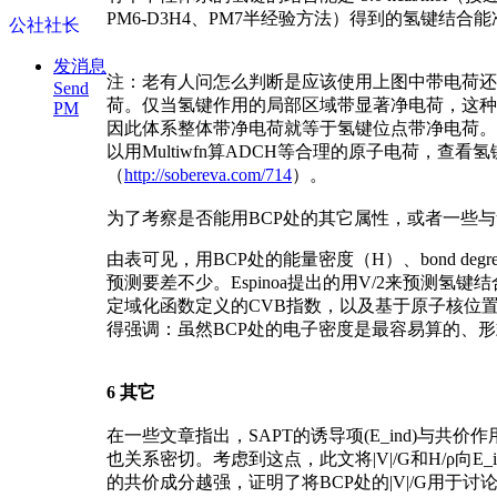
PM6-D3H4、PM7半经验方法）得到的氢键结
公社社长
发消息
注：老有人问怎么判断是应该使用上图中带电荷还
Send
荷。仅当氢键作用的局部区域带显著净电荷，这种
PM
因此体系整体带净电荷就等于氢键位点带净电荷。
以用Multiwfn算ADCH等合理的原子电荷
（
http://sobereva.com/714
）。
为了考察是否能用BCP处的其它属性，或者一些
由表可见，用BCP处的能量密度（H）、bond d
预测要差不少。Espinoa提出的用V/2来预测
定域化函数定义的CVB指数，以及基于原子核位置
得强调：虽然BCP处的电子密度是最容易算的、
6 其它
在一些文章指出，SAPT的诱导项(E_ind)与共
也关系密切。考虑到这点，此文将|V|/G和H/ρ向E
的共价成分越强，证明了将BCP处的|V|/G用于