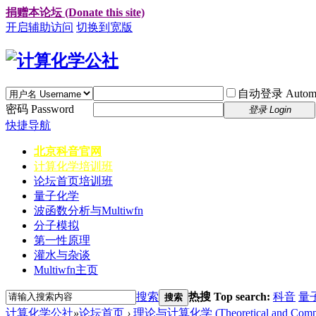
捐赠本论坛 (Donate this site)
开启辅助访问
切换到宽版
自动登录 Automati
密码 Password
登录 Login
快捷导航
北京科音官网
计算化学培训班
论坛首页
培训班
量子化学
波函数分析与Multiwfn
分子模拟
第一性原理
灌水与杂谈
Multiwfn主页
搜索
热搜 Top search:
科音
量
搜索
计算化学公社
»
论坛首页
›
理论与计算化学 (Theoretical and Computa