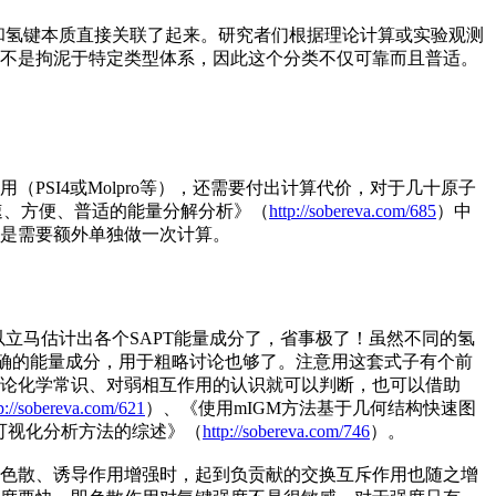
和氢键本质直接关联了起来。研究者们根据理论计算或实验观测
不是拘泥于特定类型体系，因此这个分类不仅可靠而且普适。
PSI4或Molpro等），还需要付出计算代价，对于几十原子
快速、方便、普适的能量分解分析》（
http://sobereva.com/685
）中
终究还是需要额外单独做一次计算。
立马估计出各个SAPT能量成分了，省事极了！虽然不同的氢
性正确的能量成分，用于粗略讨论也够了。注意用这套式子有个前
论化学常识、对弱相互作用的认识就可以判断，也可以借助
p://sobereva.com/621
）、《使用mIGM方法基于几何结构快速图
作用可视化分析方法的综述》（
http://sobereva.com/746
）。
色散、诱导作用增强时，起到负贡献的交换互斥作用也随之增