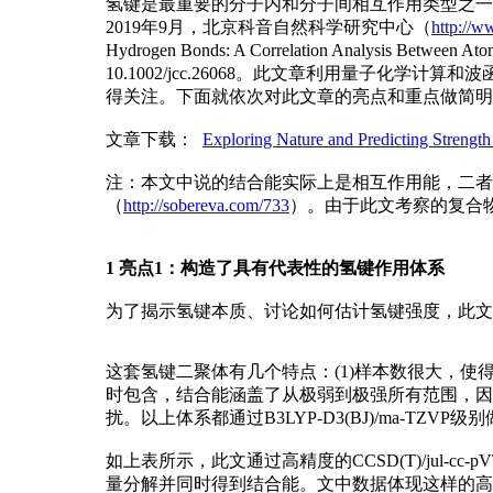
氢键是最重要的分子内和分子间相互作用类型之一
2019年9月，北京科音自然科学研究中心（
http://w
Hydrogen Bonds: A Correlation Analysis Between A
10.1002/jcc.26068。此文章利用量
得关注。下面就依次对此文章的亮点和重点做简明直
文章下载：
Exploring Nature and Predicting Strengt
注：本文中说的结合能实际上是相互作用能，二者
（
http://sobereva.com/733
）。由于此文考察的复合
1 亮点1：构造了具有代表性的氢键作用体系
为了揭示氢键本质、讨论如何估计氢键强度，此文
这套氢键二聚体有几个特点：(1)样本数很大，使得后续
时包含，结合能涵盖了从极弱到极强所有范围，因
扰。以上体系都通过B3LYP-D3(BJ)/ma-T
如上表所示，此文通过高精度的CCSD(T)/jul-cc-pV
量分解并同时得到结合能。文中数据体现这样的高阶