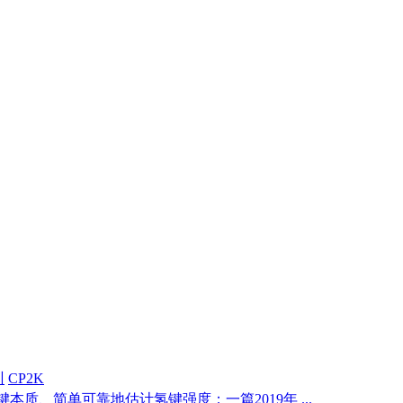
训
CP2K
本质、简单可靠地估计氢键强度：一篇2019年 ...