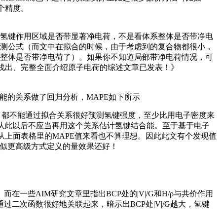
个精度。
氢键作用区域是否带显著净电荷，不是看体系整体是否带净电
测公式（而文中在拟合的时候，由于考虑到的复合物都很小，
整体是否带净电荷了）。如果你不知道局部带净电荷情况，可
深入浅出、完整全面介绍原子电荷的综述文章已发表！》
能的关系做了回归分析，MAPE如下所示
|/G），都不能通过拟合关系很好预测氢键强度，至少比用电子密度来
，因此从此以后不应当再用这个关系估计氢键结合能。至于基于电子
从上面表格里的MAPE值来看也不算理想。因此此文有个发现值
看似更高级方式定义的量效果还好！
在一些AIM研究文章里指出BCP处的|V|/G和H/ρ与共价作用
可以通过二次函数很好地关联起来，暗示出BCP处|V|/G越大，氢键