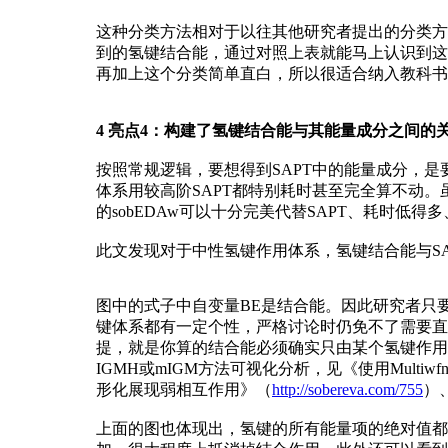
这种分类方法相对于以往其他研究者提出的分类方
到的氢键结合能，通过对照上表就能马上认识到这
再加上这个分类简单直白，所以很适合纳入教科书
4 亮点4：构建了氢键结合能与其能量成分之间的
按照常规逻辑，要想得到SAPT中的能量成分，是要
体系用较高阶SAPT都特别耗时甚至完全算不动。虽
的sobEDAw可以十分完美代替SAPT、耗时低得多
此文发现对于中性氢键作用体系，氢键结合能与S
图中的式子中自变量BE是结合能。因此研究者只
键体系都有一定个性，严格讨论时仍免不了需要直接
提，就是你算的结合能必须确实只由某个氢键作用
IGMH或mIGM方法可视化分析，见《使用Mult
形化展现弱相互作用》（
http://sobereva.com/755
）
上面的图也体现出，氢键的所有能量项的绝对值都