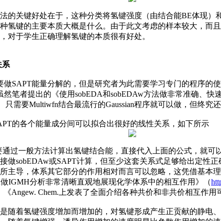
法的关键好处在于，这种分类将氢键强度（由结合能BE体现）
种氢键的主要本质大概是什么。由于此文考虑的样本较大，而且
，对于学生正确理解氢键的本质很有好处。
关系
做SAPT能量分解的，但是研究者为此需要学习专门的程序的使用（
然笔者提出的《使用sobEDA和sobEDAw方法做非常准确、
、只需要Multiwfn结合最流行的Gaussian程序就可以做，但
APT的各个能量成分间可以拟合出很好的线性关系，如下所示
要通过一般方法计算出氢键结合能，直接代入上面的公式，就可以
做sobEDAw或SAPT计算，但至少这套关系式足够给出定
所主导，体系其它部分的作用相对而言可以忽略，这凭借基本理
iwfn做IGMH分析非常清晰直观地展现化学体系中的相互作用》（
htt
、《Angew. Chem.上发表了全面介绍各种共价和非共价相互
是随着氢键强度增加而增加的，对氢键形成产生正贡献的静电、