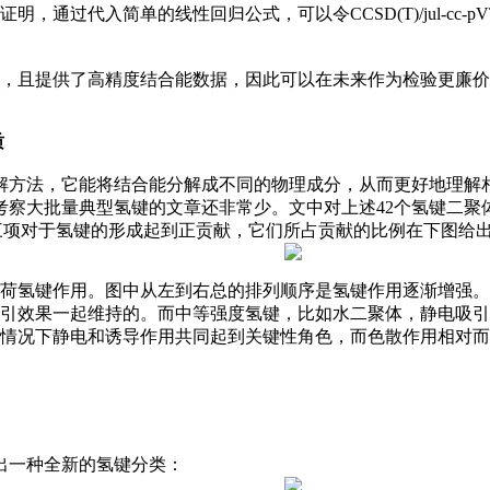
，通过代入简单的线性回归公式，可以令CCSD(T)/jul-cc
，且提供了高精度结合能数据，因此可以在未来作为检验更廉价
质
分解方法，它能将结合能分解成不同的物理成分，从而更好地理解
察大批量典型氢键的文章还非常少。文中对上述42个氢键二聚体分别给
其中前三项对于氢键的形成起到正贡献，它们所占贡献的比例在下图给
带电荷氢键作用。图中从左到右总的排列顺序是氢键作用逐渐增强
引效果一起维持的。而中等强度氢键，比如水二聚体，静电吸引
情况下静电和诱导作用共同起到关键性角色，而色散作用相对而言
出一种全新的氢键分类：