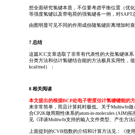
想全面研究氢键本质，不仅要考虑平衡位置（优化
等强度氢键以及带电荷的强氢键各一例，对SAP
由图明显可见不同的作用成份随氢键距离增加时衰
7 总结
这篇JCC文章选取了非常有代表性的大批氢键体
分类方法和估计氢键结合能的方法极具实用性，值得推广
kcal/mol）：
8 相关阅读
本文提出的根据BCP处电子密度估计氢键键能的方法在
来非常简单，而且计算耗时极低。关于Multiwfn
合CP2K做周期性体系的atom-in-molecules (AI
见《详谈Multiwfn支持的输入文件类型、产生方
上面提到的CVB指数的介绍和计算方法见：《使用Mu