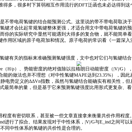
合能准得多，很多时下算弱相互作用流行的DFT泛函也未必达得到这
是不带电荷氢键的结合能预测公式。这里说的带不带电荷取决于
氢键才会比起常规氢键整体更强，才适合用文中带电荷氢键的预
而你的实际研究中显然可能遇到大得多的复合物，就不能简单看
，查看氢键作用区域的原子电荷加和情况。原子电荷的常识看《一篇
与氢键有关的指标来准确预测氢键强度，文中也对它们与氢键结合
egree（H/ρ）、势能密度的绝对值除以拉格朗日动能密度（|V
氢键结合能的做法也并不理想（对中性氢键MAPE达到23.35%）
静电势定义的ΔΔVn指数，虽然与氢键结合能确实有相关性，但
形式最简单的量，但是基于它来预测氢键强度比用形式更复杂、
价作用程度有密切联系，甚至被一些文章直接拿来衡量共价作用程度。而
_ind进行了拟合。结果发现对于中性体系，|V|/G与E_ind之间
讨论不同中性体系的氢键的共价性是合理的。