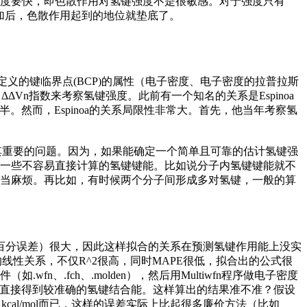
度要快，即色散作用对氢键强度不是很敏感。对于强度只有
增加后，色散作用起到的地位就垫底了。
ules理论定义的键临界点(BCP)的属性（电子密度、电子密度的拉普拉斯
n指数来考察氢键强度。此前有一个知名的关系是Espinoa
处势能密度的一半。然而，Espinoa的关系局限性非常大。首先，他当年考察氢
极其重要的问题。因为，如果能确定一个简单且可靠的估计氢键强
一些不容易直接计算的氢键键能。比如说分子内氢键键能就不
当麻烦。再比如，有时候两个分子间形成多对氢键，一般的算
对百分误差）很大，因此这样拟合的关系在预测氢键作用能上没实
线性关系，不仅R^2很高，同时MAPE很低，拟合出的公式很
.fch、.molden），然后用Multiwfn程序做电子密度
以直接得到较准确的氢键结合能。这样算出的结果准不准？假设
.7 kcal/mol而已，这样的误差实际上比起很多廉价方法（比如