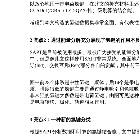
以放心地用于带电荷氢键。在此文的补充材料里还证明
CCSD(T)/CBS（TZ->QZ外推）级别算的结合能。
考虑到本文构造的氢键数据集非常全面、有代表性
2 亮点2：通过能量分解充分展现了氢键的作用本
SAPT是目前被使用最多、最被广为接受的能量
中，但是像此文这样使用SAPT非常系统、全面地考
导(Ind)、交换互斥(Rep)部分各自的贡献，
图中前28个体系是中性氢键二聚体，后14个是
质。强度很低的氢键主要是通过静电吸引和色散吸
非常强的氢键大多数是带电荷氢键，由图可见这种
是电荷转移、极化、轨道相互作用。
3 亮点3：一种新的氢键分类
根据SAPT分析数据和计算的氢键结合能，文中提