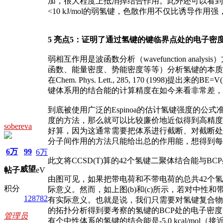
加，很大程度上抵消掉结合作用。此外还可以看到
<10 kJ/mol的弱氢键，色散作用不仅比诱
5 亮点5：证明了通过氢键的键临界点处的电子密
弱相互作用是波函数分析（wavefunction anal
函数、能量密度、势能密度等等）分析氢键的本质和
在Chem. Phys. Lett., 285, 170 (
键体系用的结合能的计算精度在如今来看非常差，而且他的
到底被使用广泛的Espinoa的估计氢键强度的
度的方法，那么就可以比较廉价地近似得到高精度
sobereva
好算，因为这通常需要把体系进行截断、对截断处
分子间作用的方法只能给出总的作用能，想得到每
6万
99
6万
此文将CCSD(T)算的42个氢键二聚体结合能与B
威望
帖子
eV
由图可见，如果把带电荷和不带电荷的总共42个
积分
际意义。然而，如上图(b)和(c)所示，若对中
128782
有实际意义。也就是说，我们只需要对氢键复合物先用量
的拓扑分析得到要考察的氢键的BCP处的电子密
管理员
有个中性体系的氢键的结合能是-5.0 kcal/mol