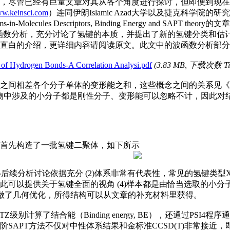
，尽管已经有巨量文章对其从各个角度进行探讨，但即便到现在
ww.keinsci.com
）连同伊朗Islamic Azad大学以及捷克科学院的研究者，发表了一篇
toms-in-Molecules Descriptors, Binding Energy and SAPT theory的文
子化学计算和波函数分析，充分讨论了氢键的本质，并提出了新的氢键分
白的介绍，更详细内容请阅读原文。此文中的波函数分析部分全部使
h of Hydrogen Bonds-A Correlation Analysi.pdf
(3.83 MB, 下载次数 Time
之间相差各个分子单体的变形能之和，这些概念之间的关系见《
物中涉及的小分子都是刚性分子、变形能可以忽略不计，因此对
首先构造了一批氢键二聚体，如下所示
分析讨论依据充分 (2)体系非常有代表性，常见的氢键类型X-H...Y
此可以提供关于氢键全面的视角 (4)样本都是由恰当选取的小
ZVP级别做了几何优化，所得结构可以从文章的补充材料里获得。
TZ级别计算了结合能（Binding energy, BE），还通过PSI4程序通
SAPT方法不仅对中性体系结果和金标准CCSD(T)非常接近