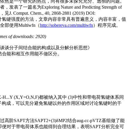
依然是一个研究的热点，尚有很多未探究充分、透彻的问题。
名为Exploring Nature and Predicting Strength of
章，见J. Comput. Chem., 40, 2868-2881 (2019) DOI:
类和估计氢键强度的方法，文章内容非常具有普遍意义，内容丰富，值
用Multiwfn（
http://sobereva.com/multiwfn
）程序完成。
s of downloads: 2920)
谈谈分子间结合能的构成以及分解分析思想》
结合能和相互作用能不做区分。
 (X,Y=O,N,F)都被纳入其中 (3)中性和带电荷氢键体系同
分子构成，可以充分避免氢键以外的作用区域对讨论氢键时的干
过高阶SAPT方法SAPT2+(3)δMP2结合aug-cc-pVTZ基组做了能
，即便对于带电荷体系也能得到合理结果，表明SAPT分析完全可