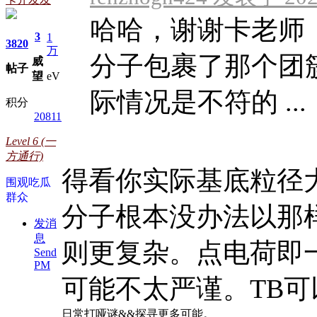
哈哈，谢谢卡老师
3
1
3820
万
分子包裹了那个团
威
帖子
望
eV
际情况是不符的 ...
积分
20811
Level 6 (一
方通行)
得看你实际基底粒径
围观吃瓜
群众
分子根本没办法以那
发消
息
则更复杂。点电荷即
Send
PM
可能不太严谨。TB可以
日常打哑谜&&探寻更多可能。