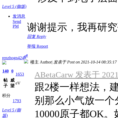
Level 5 (御坂)
发消息
Send
谢谢提示，我再研究
PM
回复 Reply
举报 Report
#
6
renzhogn424
楼主 Author
|
发表于 Post on 2021-10-14 08:35:17
140
0
ABetaCarw 发表于 2021-
1653
帖
威
eV
跟2楼一样想法，
子
望
积分
别那么小气放一个
1793
Level 5 (御
10000原子都OK。如 
坂)