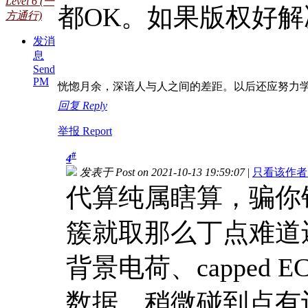
Level 6 (一
都OK。如果版权好解决 
方通行)
发消
息
Send
PM
恍惚月余，深谙人与人之间的差距。以后还应努力
回复 Reply
举报 Report
#
4
发表于 Post on 2021-10-13 19:59:07
|
只看该作者 Onl
代算纯属瞎算，骗你
簇就取那么丁点难道
背景电荷、capped
数据，稍微碰到点有