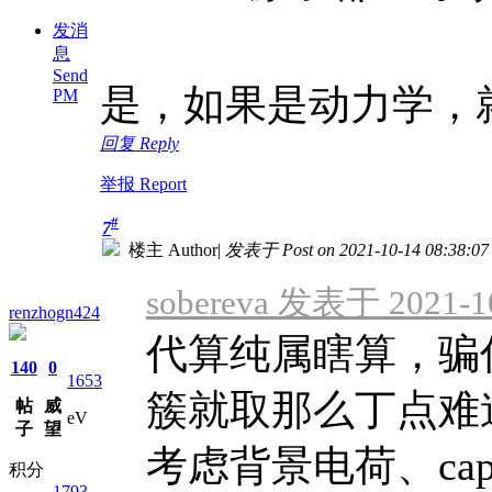
发消
息
Send
是，如果是动力学，
PM
回复 Reply
举报 Report
#
7
楼主 Author
|
发表于 Post on 2021-10-14 08:38:07
sobereva 发表于 2021-10
renzhogn424
代算纯属瞎算，骗
140
0
1653
簇就取那么丁点难
帖
威
eV
子
望
考虑背景电荷、capp
积分
1793