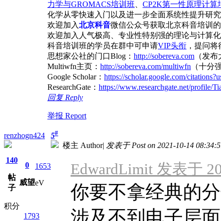
力学与GROMACS培训班
、
CP2K第一性原理计算
化学从零快速入门以及进一步全面系统性提升研究
欢迎加入
北京科音
微信公众号获取北京科音培训的
欢迎加入人气极高、专业性特别强的理论与计算化
科音培训班的学员在群中可申请
VIP头衔
，提问将得
思想家公社的门口Blog：
http://sobereva.com
（发布
Multiwfn主页：
http://sobereva.com/multiwfn
（十分
Google Scholar：
https://scholar.google.com/citatio
ResearchGate：
https://www.researchgate.net/profile/T
回复 Reply
举报 Report
#
renzhogn424
5
楼主 Author
|
发表于 Post on 2021-10-14 08:34:5
140
EdwardLimit 发表于 202
0
1653
帖
威望
eV
你要不拿经典的分
子
积分
涉及不到电子层面
1793