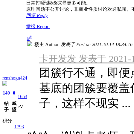
日常打哑谜&&探寻更多可能。
原理问题不公开讨论，非商业性质讨论欢迎私聊。不
回复 Reply
举报 Report
#
9
楼主 Author
|
发表于 Post on 2021-10-14 18:34:16
卡开发发 发表于 2021-10-
团簇行不通，即便
renzhogn424
基底的团簇要覆盖
140
0
1653
子，这样不现实 ...
帖
威
eV
子
望
积分
1793