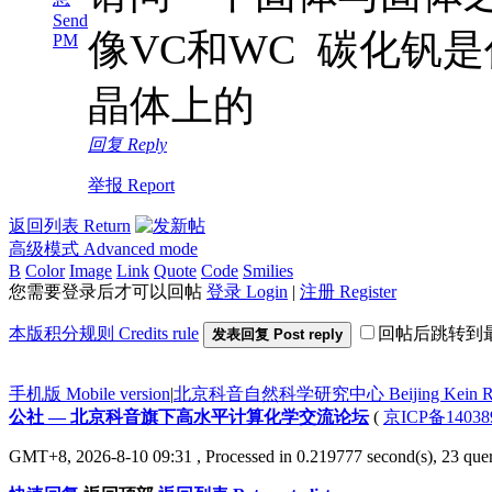
Send
像VC和WC 碳化钒
PM
晶体上的
回复 Reply
举报 Report
返回列表 Return
高级模式 Advanced mode
B
Color
Image
Link
Quote
Code
Smilies
您需要登录后才可以回帖
登录 Login
|
注册 Register
本版积分规则 Credits rule
回帖后跳转到
发表回复 Post reply
手机版 Mobile version
|
北京科音自然科学研究中心 Beijing Kein Research
公社 — 北京科音旗下高水平计算化学交流论坛
(
京ICP备14038
GMT+8, 2026-8-10 09:31
, Processed in 0.219777 second(s), 23 quer