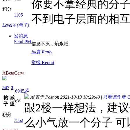
你要不拿经典的分
积分
1105
不到电子层面的相
Level 4 (黑子)
发消息
Send PM
信息不灭，熵永增
回复 Reply
举报 Report
ABetaCarw
547
3
#
6945
3
发表于 Post on 2021-10-13 18:29:40
|
只看该作者 Only 
帖
威
eV
子
望
跟2楼一样想法，建
积分
么小气放一个分子 可
7552