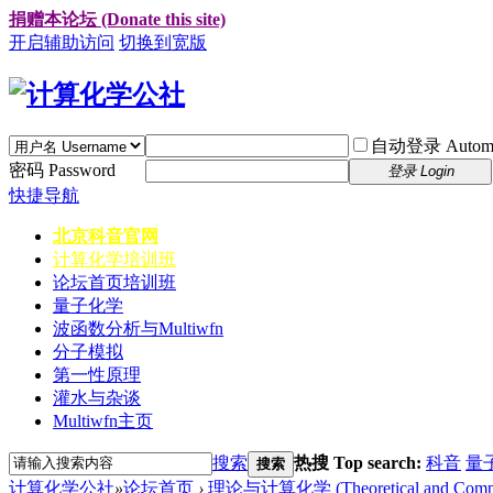
捐赠本论坛 (Donate this site)
开启辅助访问
切换到宽版
自动登录 Automati
密码 Password
登录 Login
快捷导航
北京科音官网
计算化学培训班
论坛首页
培训班
量子化学
波函数分析与Multiwfn
分子模拟
第一性原理
灌水与杂谈
Multiwfn主页
搜索
热搜 Top search:
科音
量
搜索
计算化学公社
»
论坛首页
›
理论与计算化学 (Theoretical and Computa