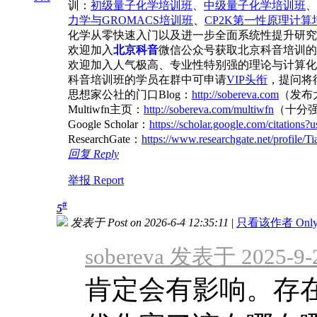
训：
初级量子化学培训班
、
中级量子化学培训班
、
力学与GROMACS培训班
、
CP2K第一性原理计算
化学从零快速入门以及进一步全面系统性提升研究
欢迎加入
北京科音
微信公众号获取北京科音培训的
欢迎加入人气极高、专业性特别强的理论与计算化
科音培训班的学员在群中可申请
VIP头衔
，提问将得
思想家公社的门口Blog：
http://sobereva.com
（发布
Multiwfn主页：
http://sobereva.com/multiwfn
（十分
Google Scholar：
https://scholar.google.com/citatio
ResearchGate：
https://www.researchgate.net/profile/T
回复 Reply
举报 Report
#
5
发表于 Post on 2026-6-4 12:35:11
|
只看该作者 Only vi
sobereva 发表于 2025-9-2
肯定会有影响。存