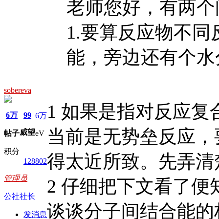
老师您好，有两个
1.要算反应物不
能，旁边还有个水分 
sobereva
1 如果是指对反应
6万
99
6万
当前是无势垒反应，
威望
帖子
eV
积分
得太近所致。先弄清
128802
管理员
2 仔细把下文看了便
公社社长
谈谈分子间结合能的
发消息