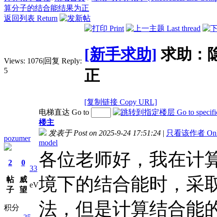
算分子的结合能结果为正
返回列表 Return
[新手求助]
求助：
Views:
1076
|
回复 Reply:
5
正
[复制链接 Copy URL]
电梯直达 Go to
楼主
发表于 Post on 2025-9-24 17:51:24
|
只看该作者 Only v
pozumer
model
各位老师好，我在计
2
0
33
境下的结合能时，采
帖
威
eV
子
望
法，但是计算结合能
积分