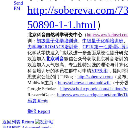
Send
http://sobereva.com/7
PM
50890-1-1.html
）
北京科音自然科学研究中心
（
http://www.keinsci.co
训：
初级量子化学培训班
、
中级量子化学培训班
、
力学与GROMACS培训班
、
CP2K第一性原理计算
化学从零快速入门以及进一步全面系统性提升研究
欢迎加入
北京科音
微信公众号获取北京科音培训的
欢迎加入人气极高、专业性特别强的理论与计算化
科音培训班的学员在群中可申请
VIP头衔
，提问将得
思想家公社的门口Blog：
http://sobereva.com
（发布
Multiwfn主页：
http://sobereva.com/multiwfn
（十分
Google Scholar：
https://scholar.google.com/citatio
ResearchGate：
https://www.researchgate.net/profile/T
回复 Reply
举报 Report
返回列表 Return
高级模式 Advanced mode