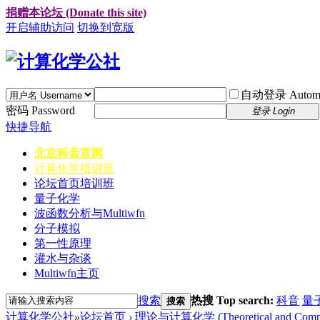
捐赠本论坛 (Donate this site)
开启辅助访问
切换到宽版
自动登录 Automati
密码 Password
登录 Login
快捷导航
北京科音官网
计算化学培训班
论坛首页
培训班
量子化学
波函数分析与Multiwfn
分子模拟
第一性原理
灌水与杂谈
Multiwfn主页
搜索
热搜 Top search:
科音
量
搜索
计算化学公社
»
论坛首页
›
理论与计算化学 (Theoretical and Computa