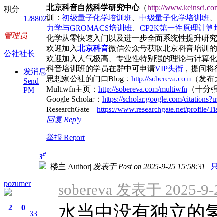
北京科音自然科学研究中心
（
http://www.keinsci.co
积分
训：
初级量子化学培训班
、
中级量子化学培训班
、
128802
力学与GROMACS培训班
、
CP2K第一性原理计算
管理员
化学从零快速入门以及进一步全面系统性提升研究
欢迎加入
北京科音
微信公众号获取北京科音培训的
公社社长
欢迎加入人气极高、专业性特别强的理论与计算化
科音培训班的学员在群中可申请
VIP头衔
，提问将得
发消息
思想家公社的门口Blog：
http://sobereva.com
（发布
Send
Multiwfn主页：
http://sobereva.com/multiwfn
（十分
PM
Google Scholar：
https://scholar.google.com/citatio
ResearchGate：
https://www.researchgate.net/profile/T
回复 Reply
举报 Report
#
3
楼主 Author
|
发表于 Post on 2025-9-25 15:58:31
|
只
pozumer
sobereva 发表于 2025-9-2
水当中没有独立的
2
0
33