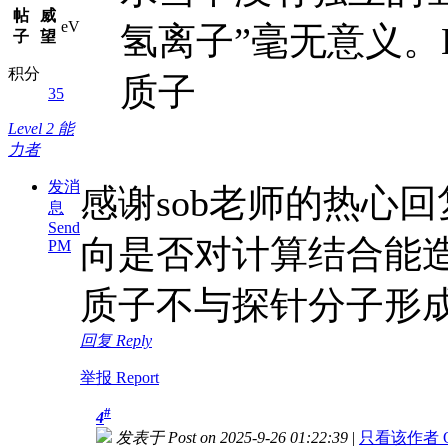
帖
威
eV
氢离子”毫无意义
子
望
积分
质子
35
Level 2 能
力者
发消
感谢sob老师的热心回
息
Send
向是否对计算结合能
PM
质子不与探针分子形
回复 Reply
举报 Report
#
4
发表于 Post on 2025-9-26 01:22:39
|
只看该作者 Only