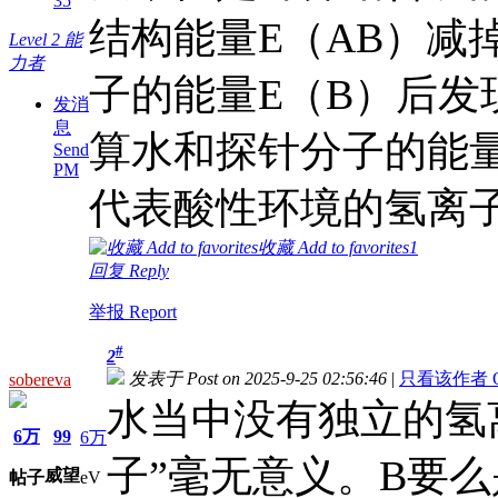
35
结构能量E（AB）减
Level 2 能
力者
子的能量E（B）后
发消
息
算水和探针分子的能量
Send
PM
代表酸性环境的氢离
收藏 Add to favorites
1
回复 Reply
举报 Report
#
2
发表于 Post on 2025-9-25 02:56:46
|
只看该作者 Only
sobereva
水当中没有独立的氢
6万
99
6万
子”毫无意义。B要
威望
帖子
eV