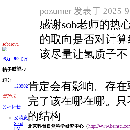
pozumer 发表于 2025-9-
感谢sob老师的热
的取向是否对计算
sobereva
该尽量让氢质子不 .
6万
99
6万
威望
帖子
eV
积分
肯定会有影响。存在
128802
管理员
完了该在哪在哪。只
公社社长
的结构
发消息
Send
北京科音自然科学研究中心
（
http://www.keinsci.co
PM