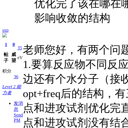
优化完了该在哪在
影响收敛的结构
sxp
1
0
老师您好，有两个问
35
帖
威
eV
子
望
1.要算反应物不同反
积分
边还有个水分子（接
36
Level 2 能
opt+freq后的结
力者
发消
点和进攻试剂优化完
息
Send
点和进攻试剂没有结
PM