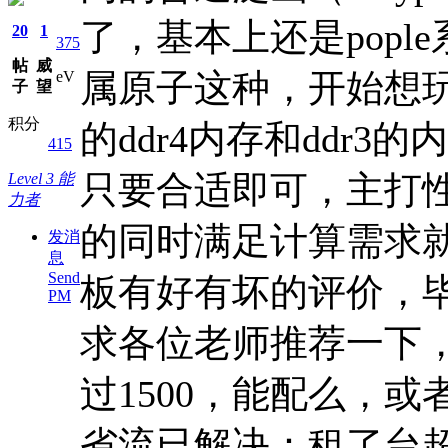
了，基本上还是pop
20
1
375
帖
威
属原子这种，开始想玩
eV
子
望
积分
的ddr4内存和ddr
415
只要合适即可，主打
Level 3 能
力者
的同时满足计算需求
发消
息
Send
板有好有坏的评价，
PM
求各位老师推荐一下，
过1500，能配么，或
省流已解决：租了台