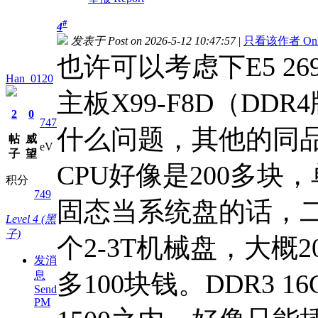
#
4
发表于 Post on 2026-5-12 10:47:57
|
只看该作者 Only v
也许可以考虑下E5 26
Han_0120
主板X99-F8D（D
2
0
747
什么问题，其他的同
帖
威
eV
子
望
CPU好像是200多块
积分
749
固态当系统盘的话，二
Level 4 (黑
子)
个2-3T机械盘，大概
发消
息
多100块钱。DDR3 
Send
PM