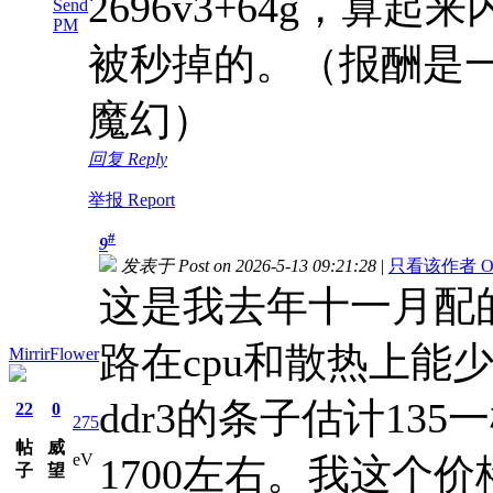
2696v3+64g，算
Send
PM
被秒掉的。（报酬是一块
魔幻）
回复 Reply
举报 Report
#
9
发表于 Post on 2026-5-13 09:21:28
|
只看该作者 Only 
这是我去年十一月配的
路在cpu和散热上能少
MirrirFlower
ddr3的条子估计135
22
0
275
帖
威
eV
1700左右。我这个价
子
望