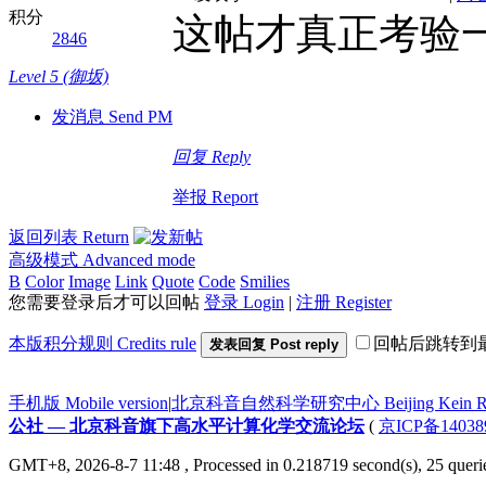
积分
这帖才真正考验
2846
Level 5 (御坂)
发消息 Send PM
回复 Reply
举报 Report
返回列表 Return
高级模式 Advanced mode
B
Color
Image
Link
Quote
Code
Smilies
您需要登录后才可以回帖
登录 Login
|
注册 Register
本版积分规则 Credits rule
回帖后跳转到
发表回复 Post reply
手机版 Mobile version
|
北京科音自然科学研究中心 Beijing Kein Research
公社 — 北京科音旗下高水平计算化学交流论坛
(
京ICP备14038
GMT+8, 2026-8-7 11:48
, Processed in 0.218719 second(s), 25 queri