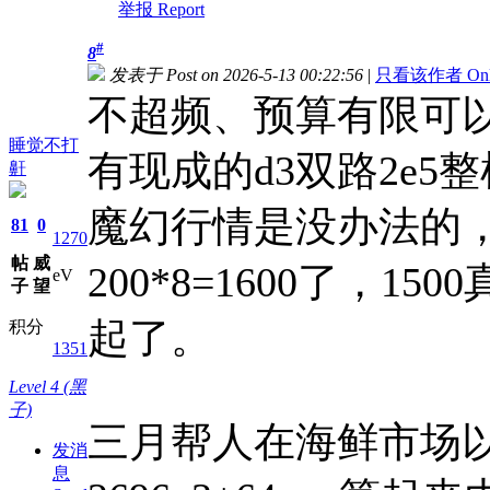
举报 Report
#
8
发表于 Post on 2026-5-13 00:22:56
|
只看该作者 Only v
不超频、预算有限可
睡觉不打
有现成的d3双路2e5
鼾
魔幻行情是没办法的，
81
0
1270
帖
威
200*8=1600了，
eV
子
望
起了。
积分
1351
Level 4 (黑
子)
三月帮人在海鲜市场以
发消
息