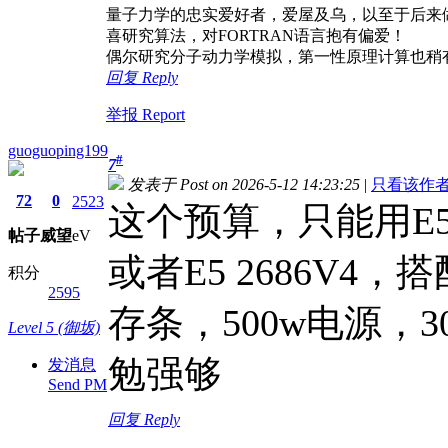
量子力学的忠实爱好者，爱屋及乌，以至于后来
喜研究算法，对FORTRAN语言抱有偏爱！
偶尔研究分子动力学模拟，第一性原理计算也稍
回复 Reply
举报 Report
guoguoping199
#
7
发表于 Post on 2026-5-12 14:23:25
|
只看该作者 Onl
72
0
2523
这个预算，只能用E5了，
帖子
威望
eV
或者E5 2686V4，搭
积分
2595
存条，500w电源，3
Level 5 (御坂)
勉强够
发消息
Send PM
回复 Reply