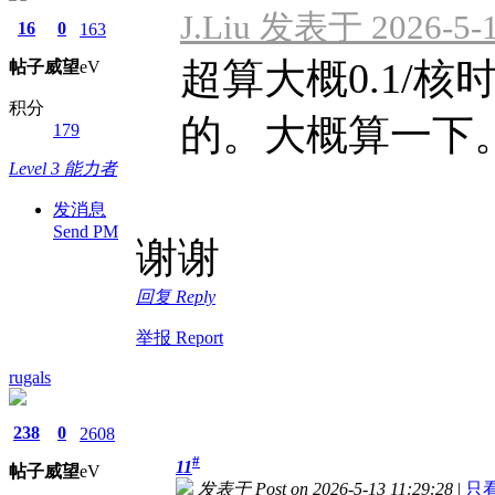
J.Liu 发表于 2026-5-1
16
0
163
超算大概0.1/核时，
帖子
威望
eV
积分
的。大概算一下
179
Level 3 能力者
发消息
Send PM
谢谢
回复 Reply
举报 Report
rugals
238
0
2608
#
11
帖子
威望
eV
发表于 Post on 2026-5-13 11:29:28
|
只看该