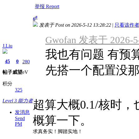
举报 Report
#
6
发表于 Post on 2026-5-12 13:28:22
|
只看该作者 Onl
Gwofan 发表于 2026-5-
J.Liu
我也有问题 有预
45
0
280
先搭一个配置没
帖子
威望
eV
积分
325
Level 3 能力者
超算大概0.1/核时，也
发消息
概算一下。
Send
PM
求真务实！脚踏实地！