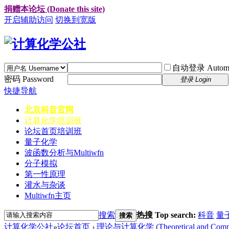
捐赠本论坛 (Donate this site)
开启辅助访问
切换到宽版
自动登录 Automati
密码 Password
登录 Login
快捷导航
北京科音官网
计算化学培训班
论坛首页
培训班
量子化学
波函数分析与Multiwfn
分子模拟
第一性原理
灌水与杂谈
Multiwfn主页
搜索
热搜 Top search:
科音
量
搜索
计算化学公社
»
论坛首页
›
理论与计算化学 (Theoretical and Computa