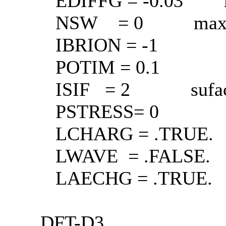
EDIFFG = -0.03 f
NSW = 0 max ste
IBRION = -1
POTIM = 0.1
ISIF = 2 suface:2
PSTRESS= 0
LCHARG = .TRUE.
LWAVE = .FALSE.
LAECHG = .TRUE.
DFT-D3