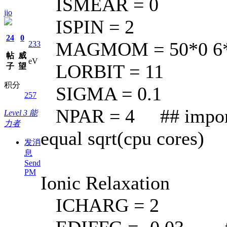
ISMEAR = 0
jio
ISPIN = 2
24
0
MAGMOM = 50*0 6*0 1
233
帖
威
eV
LORBIT = 11
子
望
积分
SIGMA = 0.1
257
NPAR = 4 ## important
Level 3 能
力者
equal sqrt(cpu cores)
发消
息
Send
PM
Ionic Relaxation
ICHARG = 2