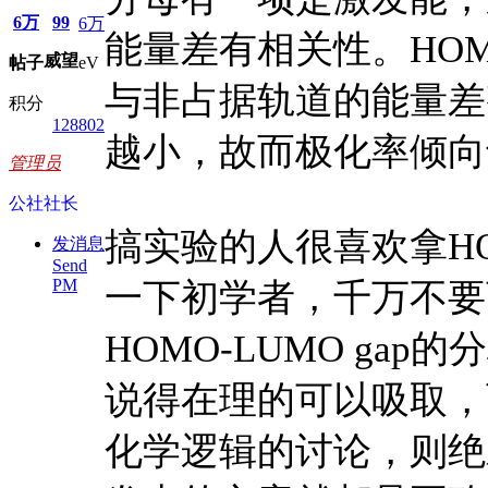
6万
99
6万
能量差有相关性。HOMO
威望
帖子
eV
与非占据轨道的能量差
积分
128802
越小，故而极化率倾向
管理员
公社社长
搞实验的人很喜欢拿HOM
发消息
Send
PM
一下初学者，千万不要
HOMO-LUMO ga
说得在理的可以吸取，
化学逻辑的讨论，则绝