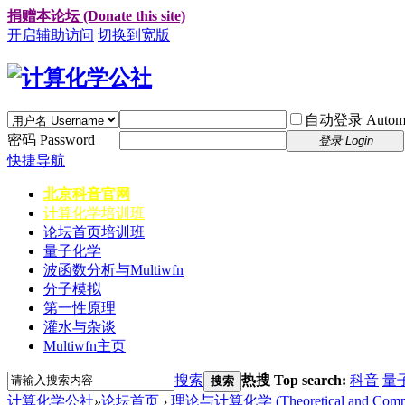
捐赠本论坛 (Donate this site)
开启辅助访问
切换到宽版
自动登录 Automati
密码 Password
登录 Login
快捷导航
北京科音官网
计算化学培训班
论坛首页
培训班
量子化学
波函数分析与Multiwfn
分子模拟
第一性原理
灌水与杂谈
Multiwfn主页
搜索
热搜 Top search:
科音
量
搜索
计算化学公社
»
论坛首页
›
理论与计算化学 (Theoretical and Computa